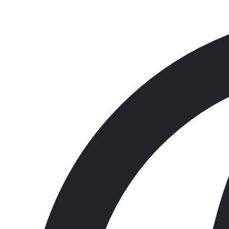
조회
79
좋아요
0
싫어요
0
인쇄
유흡착포-MSDS_TDS016.pdf
«
Newpig 케미컬 흡착포 MSDS
Newpig 범용 흡착포 MSDS
»
목록보기
제품 소개
건설 산업 안전용품
NP 흡착제
Newpig
비상 샤워장치 & 연구실 안전용품
견적문의
견적문의
고객지원
공지사항
매거진/소식
자료실
회사소개
인사말
연혁
찾아오시는 길