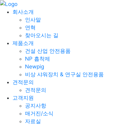
고객지원
회사소개
인사말
연혁
공지사항
찾아오시는 길
매거진/소식
제품소개
자료실
건설 산업 안전용품
NP 흡착제
공지사항
Newpig
매거진/소식
비상 샤워장치 & 연구실 안전용품
자료실
견적문의
자료실
견적문의
고객지원
Newpig 오일 흡착포 MS
공지사항
매거진/소식
작성자
자료실
엔피코리아
작성일
2026-03-17 11:03