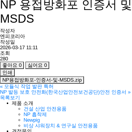
NP 용접방화포 인증서 및
MSDS
작성자
엔피코리아
작성일
2026-03-17 11:11
조회
280
좋아요
0
싫어요
0
인쇄
NP용접방화포-인증서-및-MSDS.zip
«
모듈식 작업 발판 특허
NP 발등 보호 안전화(한국산업안전보건공단)안전 인증서
»
목록보기
제품 소개
건설 산업 안전용품
NP 흡착제
Newpig
비상 샤워장치 & 연구실 안전용품
견적문의