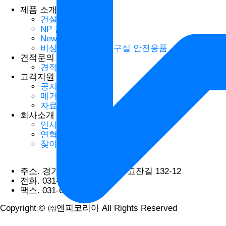
제품 소개
건설 산업 안전용품
NP 흡착제
Newpig
비상 샤워장치 & 연구실 안전용품
견적문의
견적문의
고객지원
공지사항
매거진/소식
자료실
회사소개
인사말
연혁
찾아오시는 길
주소.
경기도 평택시 청북읍 고잔길 132-12
전화.
031-664-8771~2
팩스.
031-665-8773
Copyright © ㈜엔피코리아 All Rights Reserved