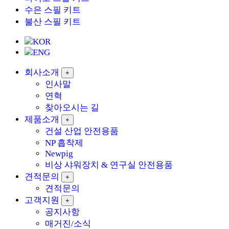
수은 스필 키트
불산 스필 키트
KOR
ENG
회사소개
+
인사말
연혁
찾아오시는 길
제품소개
+
건설 산업 안전용품
NP 흡착제
Newpig
비상 샤워장치 & 연구실 안전용품
견적문의
+
견적문의
고객지원
+
공지사항
매거진/소식