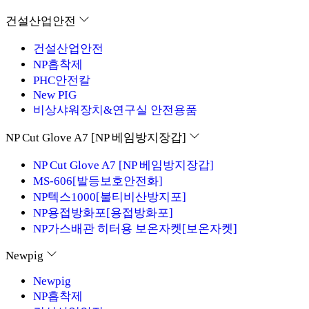
건설산업안전
건설산업안전
NP흡착제
PHC안전칼
New PIG
비상샤워장치&연구실 안전용품
NP Cut Glove A7 [NP 베임방지장갑]
NP Cut Glove A7 [NP 베임방지장갑]
MS-606[발등보호안전화]
NP텍스1000[불티비산방지포]
NP용접방화포[용접방화포]
NP가스배관 히터용 보온자켓[보온자켓]
Newpig
Newpig
NP흡착제