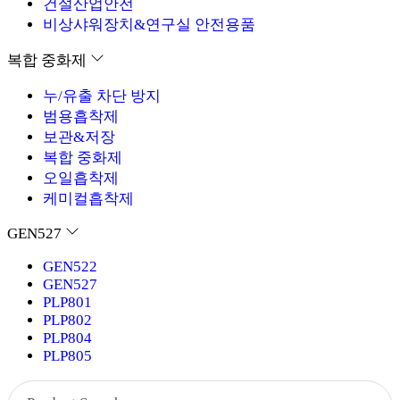
건설산업안전
비상샤워장치&연구실 안전용품
복합 중화제
누/유출 차단 방지
범용흡착제
보관&저장
복합 중화제
오일흡착제
케미컬흡착제
GEN527
GEN522
GEN527
PLP801
PLP802
PLP804
PLP805