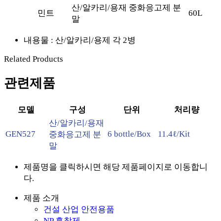
산/알카리/용재 중화응고제 분
민트
60L
말
내용물 : 산/알카리/용제 각 2병
Related Products
관련제품
모델
구성
단위
처리량
산/알카리/용재
GEN527
6 bottle/Box
11.4ℓ/Kit
중화응고제 분
말
제품명을 클릭하시면 해당 제품페이지로 이동합니
다.
제품 소개
건설 산업 안전용품
NP 흡착제