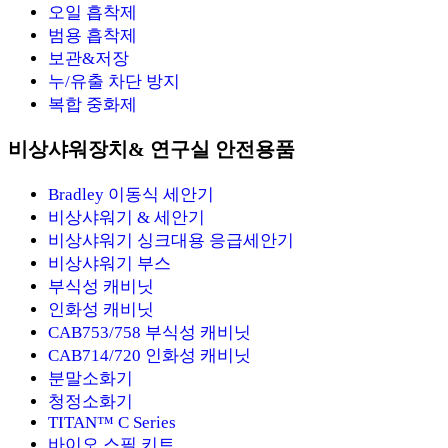
오일 흡착제
범용 흡착제
보관&저장
누/유출 차단 방지
복합 중화제
비상샤워장치& 연구실 안전용품
Bradley 이동식 세안기
비상샤워기 & 세안기
비상샤워기 싱크대용 응급세안기
비상샤워기 부스
부식성 캐비닛
인화성 캐비닛
CAB753/758 부식성 캐비닛
CAB714/720 인화성 캐비닛
분말소화기
청정소화기
TITAN™ C Series
바이오 스필 키트