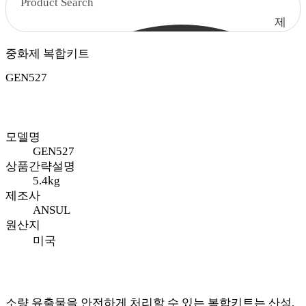
제
품
중화제 복합키트
검
색
GEN527
모델명
GEN527
상품간략설명
5.4kg
제조사
ANSUL
원산지
미국
소량 유출물을 안전하게 처리할 수 있는 복합키트는 산성,