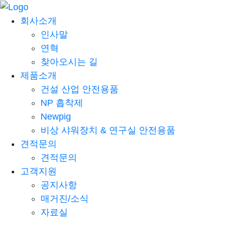
회사소개
인사말
연혁
찾아오시는 길
제품소개
건설 산업 안전용품
NP 흡착제
Newpig
비상 샤워장치 & 연구실 안전용품
견적문의
견적문의
고객지원
공지사항
매거진/소식
자료실