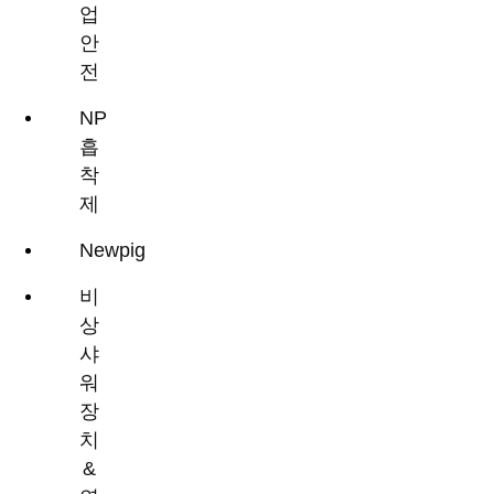
업
안
전
NP
흡
착
제
Newpig
비
상
샤
워
장
치
&