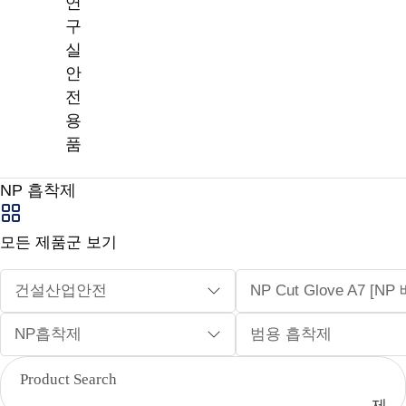
연
구
실
안
전
용
품
NP 흡착제
모든 제품군 보기
건설산업안전
NP Cut Glove A7 [
NP흡착제
범용 흡착제
제