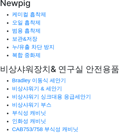
Newpig
케미컬 흡착제
오일 흡착제
범용 흡착제
보관&저장
누/유출 차단 방지
복합 중화제
비상샤워장치& 연구실 안전용품
Bradley 이동식 세안기
비상샤워기 & 세안기
비상샤워기 싱크대용 응급세안기
비상샤워기 부스
부식성 캐비닛
인화성 캐비닛
CAB753/758 부식성 캐비닛