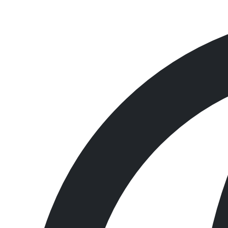
케미컬 흡착제 삭스
124CR
모델명
124CR
상품간략설명
8cm 직경 x 117cm L, 12매 / box
제조사
Newpig
원산지
미국
농도가 아주 강한 케미컬을 흡수할 수 있도록 특별하게 제
산성물질(Acids), 부식성 물질(Caustics), 미확인 액체 