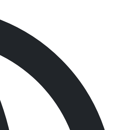
제
품
검
색