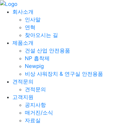
제품소개
회사소개
인사말
연혁
건설산업안전
찾아오시는 길
NP 흡착제
제품소개
Newpig
건설 산업 안전용품
비상샤워장치&연구실 안전용품
NP 흡착제
건설산업안전
Newpig
NP 흡착제
비상 샤워장치 & 연구실 안전용품
Newpig
견적문의
비상샤워장치&연구실 안전용품
견적문의
Newpig
고객지원
공지사항
모든 제품군 보기
매거진/소식
자료실
건설산업안전
NP Cut Glove A7 [
Newpig
케미컬흡착제