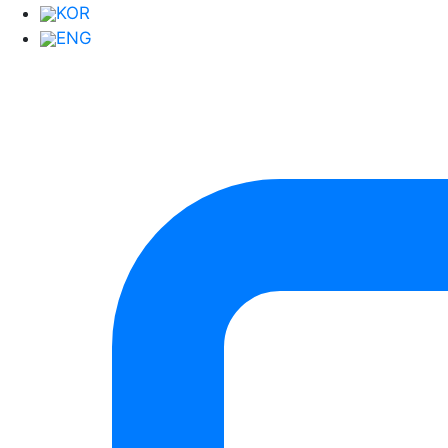
KOR
회사소개
인사말
ENG
연혁
찾아오시는 길
주소.
경기도 평택시 청북읍 고잔길 132-12
전화.
031-664-8771~2
팩스.
031-665-8773
Copyright © ㈜엔피코리아 All Rights Reserved