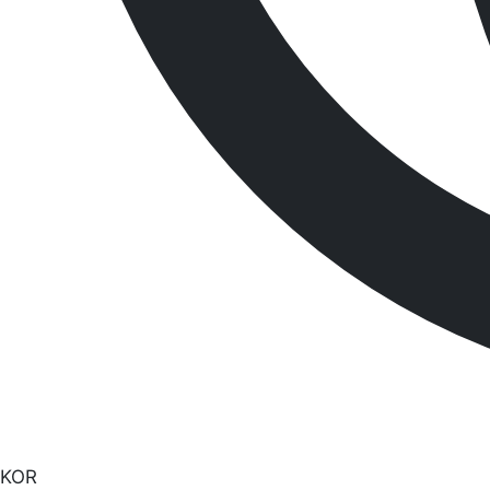
12매 / Box
케미컬 흡착제 삭스
8cm 직경 x 117cm L
124CR
색상
흡수량
흡수대상 물질
핑크
36 L / Box
대부분의 산성, 알칼리
Related Products
관련제품
모델
사이즈
단위
124CR
8cm 직경 x 117cm L
12매
PIG301
8cm 직경 x 3m L
6매
제품명을 클릭하시면 해당 제품페이지로 이동합니다.
제품 소개
건설 산업 안전용품
NP 흡착제
Newpig
비상 샤워장치 & 연구실 안전용품
견적문의
견적문의
고객지원
공지사항
매거진/소식
KOR
자료실