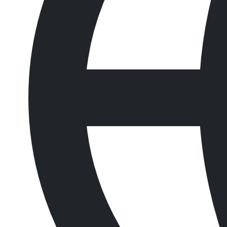
빠르게 흡수할 수 있는 흡착제입니다.
목록으로
문의하기
Product Information
제품정보
Polypropylene 재질
시장에서 내구성이 가장 강력한 흡착제 삭스의 겉면은 폴리프
빠른 고농도 케미컬 흡수
흡수력이 강한 미세섬유질 구조로 98% 농도의 황산, 30%
우수한 정전기 소산 기능
PIG 케미컬 흡착제는 일반적인 셀룰로오스가 포함된 흡착제와
Options and Specifications
제품사양
모델
판매단위
타입
사이즈