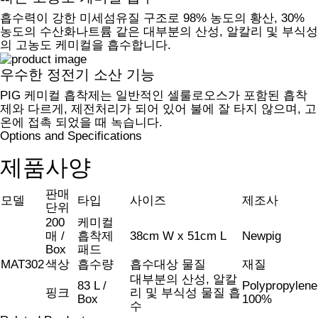
흡수력이 강한 미세섬유질 구조로 98% 농도의 황산, 30%
농도의 수산화나트륨 같은 대부분의 산성, 알칼리 및 부식성
의 고농도 케미컬을 흡수합니다.
우수한 정전기 소산 기능
PIG 케미컬 흡착제는 일반적인 셀룰로오스가 포함된 흡착
제와 다르게, 제전처리가 되어 있어 불에 잘 타지 않으며, 고
온에 접촉 되었을 때 녹습니다.
Options and Specifications
제품사양
판매
모델
타입
사이즈
제조사
단위
200
케미컬
매 /
흡착제
38cm W x 51cm L
Newpig
Box
패드
MAT302
색상
흡수량
흡수대상 물질
재질
대부분의 산성, 알칼
83 L /
Polypropylene
핑크
리 및 부식성 물질 흡
Box
100%
수