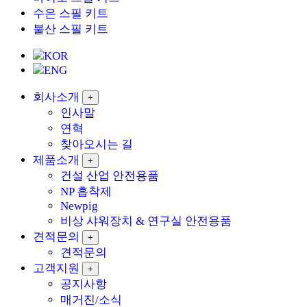
수은 스필 키트
불산 스필 키트
KOR
ENG
회사소개
+
인사말
연혁
찾아오시는 길
제품소개
+
건설 산업 안전용품
NP 흡착제
Newpig
비상 샤워장치 & 연구실 안전용품
견적문의
+
견적문의
고객지원
+
공지사항
매거진/소식