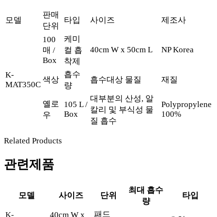
판매
모델
타입
사이즈
제조사
단위
케미
100
40cm W x 50cm L
NP Korea
매 /
컬 흡
Box
착제
흡수
K-
색상
흡수대상 물질
재질
MAT350C
량
대부분의 산성, 알
옐로
105 L /
Polypropylene
칼리 및 부식성 물
Box
100%
우
질 흡수
Related Products
관련제품
최대 흡수
모델
사이즈
단위
타입
량
패드
K-
40cm W x