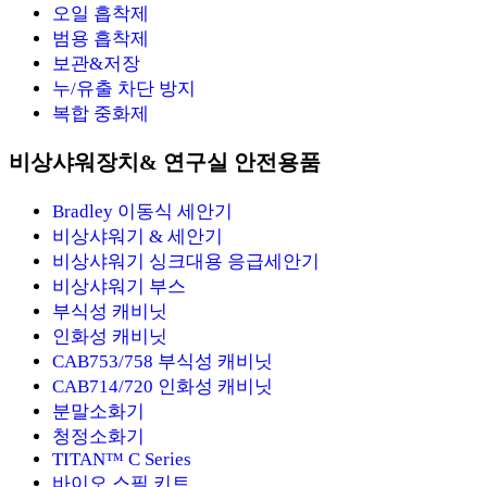
오일 흡착제
범용 흡착제
보관&저장
누/유출 차단 방지
복합 중화제
비상샤워장치& 연구실 안전용품
Bradley 이동식 세안기
비상샤워기 & 세안기
비상샤워기 싱크대용 응급세안기
비상샤워기 부스
부식성 캐비닛
인화성 캐비닛
CAB753/758 부식성 캐비닛
CAB714/720 인화성 캐비닛
분말소화기
청정소화기
TITAN™ C Series
바이오 스필 키트