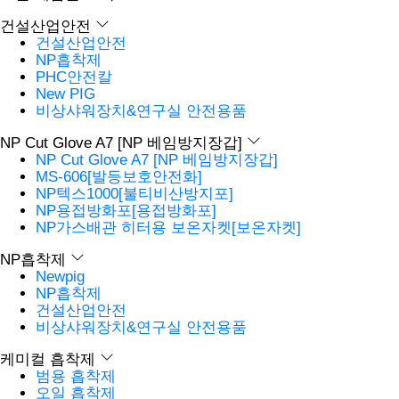
건설산업안전
건설산업안전
NP흡착제
PHC안전칼
New PIG
비상샤워장치&연구실 안전용품
NP Cut Glove A7 [NP 베임방지장갑]
NP Cut Glove A7 [NP 베임방지장갑]
MS-606[발등보호안전화]
NP텍스1000[불티비산방지포]
NP용접방화포[용접방화포]
NP가스배관 히터용 보온자켓[보온자켓]
NP흡착제
Newpig
NP흡착제
건설산업안전
비상샤워장치&연구실 안전용품
케미컬 흡착제
범용 흡착제
오일 흡착제