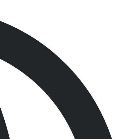
제
품
검
색