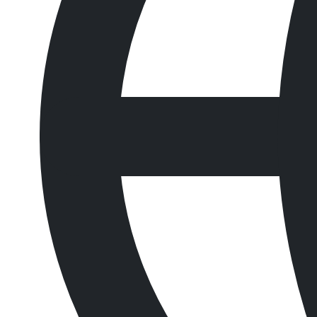
빠르게 흡수할 수 있는 흡착제입니다.
목록으로
문의하기
Product Information
제품정보
Polypropylene 재질
시장에서 내구성이 가장 강력한 흡착제 패드의 겉면은 폴리
빠른 고농도 케미컬 흡수
흡수력이 강한 미세섬유질 구조로 98% 농도의 황산, 30%
우수한 정전기 소산 기능
NP Korea 케미컬 흡착제는 일반적인 셀룰로오스가 포함된
Options and Specifications
제품사양
모델
판매단위
타입
K-MAT350LC
100매 / Box
케미컬 흡착제
제조사
흡수량
흡수대상 물질
NP Korea
52 L / Box
대부분의 산성, 알칼리 및 부식성