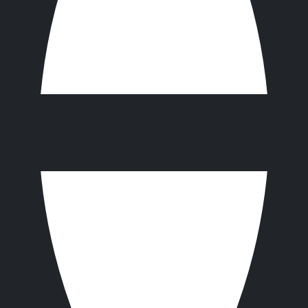
프로필렌 재질로 되어 있어, 내구성이 뛰어나며, 화학물질을
 농도의 수산화나트륨 같은 대부분의 산성, 알칼리 및 부식성
 흡착제와 다르게, 제전처리가 되어 있어 불에 잘 타지 않으며
사이즈
40cm W x 50cm L
재질
 물질 흡수
Polypropylene 100%