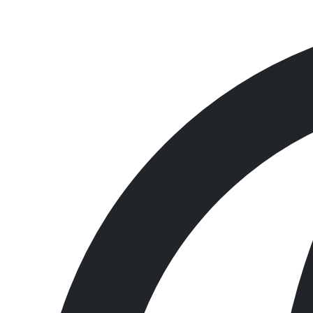
NP Korea 흡착제
K-MAT350LC
모델명
K-MAT350LC
상품간략설명
40cm W x 50cm L, 100매 / Box
제조사
NP Korea
원산지
China
농도가 아주 강한 케미컬을 흡수할 수 있도록 특별하게 제
산성물질(Acids), 부식성 물질(Caustics), 미확인 액체 