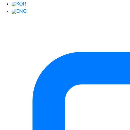
자료실
KOR
회사소개
ENG
인사말
연혁
찾아오시는 길
주소.
경기도 평택시 청북읍 고잔길 132-12
전화.
031-664-8771~2
팩스.
031-665-8773
Copyright © ㈜엔피코리아 All Rights Reserved