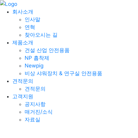
제품소개
회사소개
인사말
연혁
건설산업안전
찾아오시는 길
NP 흡착제
제품소개
Newpig
건설 산업 안전용품
비상샤워장치&연구실 안전용품
NP 흡착제
건설산업안전
Newpig
NP 흡착제
비상 샤워장치 & 연구실 안전용품
Newpig
견적문의
비상샤워장치&연구실 안전용품
견적문의
NP 흡착제
고객지원
공지사항
모든 제품군 보기
매거진/소식
자료실
건설산업안전
NP Cut Glove A7 [
NP흡착제
케미컬 흡착제