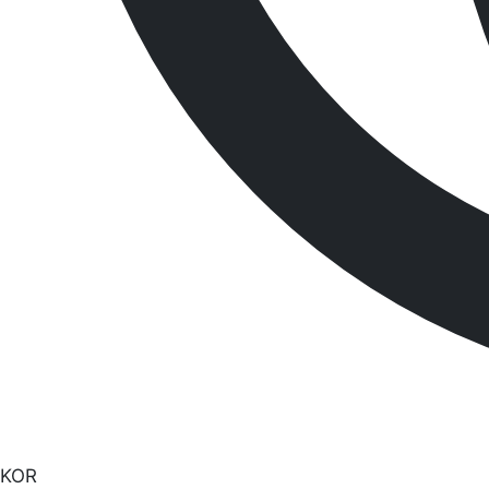
Related Products
관련제품
모델
사이즈
단위
최대
K-MAT350S
40cm W x 50cm L
패드 100매
105 L
K-MAT350U
40cm W x 50cm L
패드 100매
105 L
K-MAT350C
40cm W x 50cm L
패드 100매
105 L
K-MAT350NC
25cm W x 33cm L
패드 100매
39 L 
K-MAT350LC
40cm W x 50cm L
패드 100매
52 L 
제품명을 클릭하시면 해당 제품페이지로 이동합니다.
제품 소개
건설 산업 안전용품
NP 흡착제
Newpig
비상 샤워장치 & 연구실 안전용품
견적문의
견적문의
고객지원
공지사항
매거진/소식
KOR